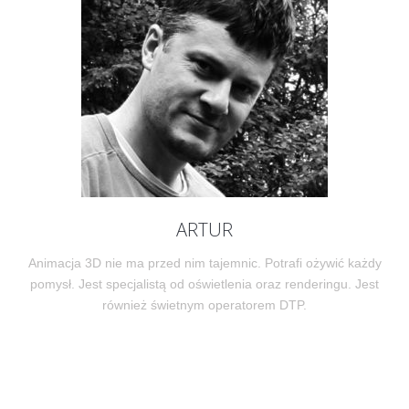
ARTUR
Animacja 3D nie ma przed nim tajemnic. Potrafi ożywić każdy
pomysł. Jest specjalistą od oświetlenia oraz renderingu. Jest
również świetnym operatorem DTP.