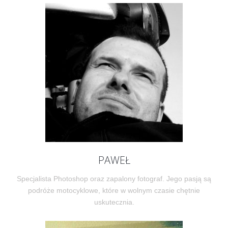
PAWEŁ
Specjalista Photoshop oraz zapalony fotograf. Jego pasją są
podróże motocyklowe, które w wolnym czasie chętnie
uskutecznia.