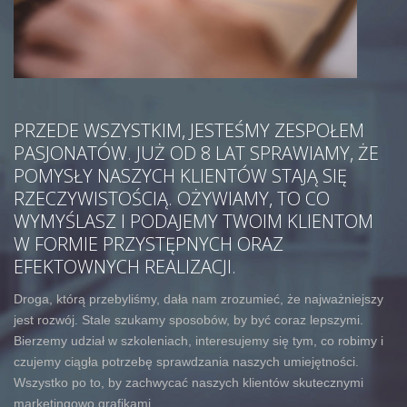
PRZEDE WSZYSTKIM, JESTEŚMY ZESPOŁEM
PASJONATÓW. JUŻ OD 8 LAT SPRAWIAMY, ŻE
POMYSŁY NASZYCH KLIENTÓW STAJĄ SIĘ
RZECZYWISTOŚCIĄ. OŻYWIAMY, TO CO
WYMYŚLASZ I PODAJEMY TWOIM KLIENTOM
W FORMIE PRZYSTĘPNYCH ORAZ
EFEKTOWNYCH REALIZACJI.
Droga, którą przebyliśmy, dała nam zrozumieć, że najważniejszy
jest rozwój. Stale szukamy sposobów, by być coraz lepszymi.
Bierzemy udział w szkoleniach, interesujemy się tym, co robimy i
czujemy ciągła potrzebę sprawdzania naszych umiejętności.
Wszystko po to, by zachwycać naszych klientów skutecznymi
marketingowo grafikami.