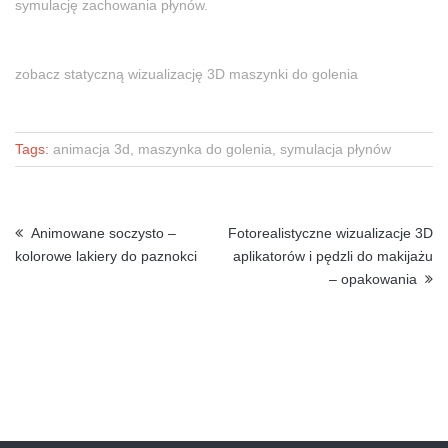
symulację zachowania płynów.
zobacz statyczną wizualizację 3D maszynki do golenia
Tags:
animacja 3d, maszynka do golenia, symulacja płynów
Animowane soczysto –
Fotorealistyczne wizualizacje 3D
kolorowe lakiery do paznokci
aplikatorów i pędzli do makijażu
– opakowania