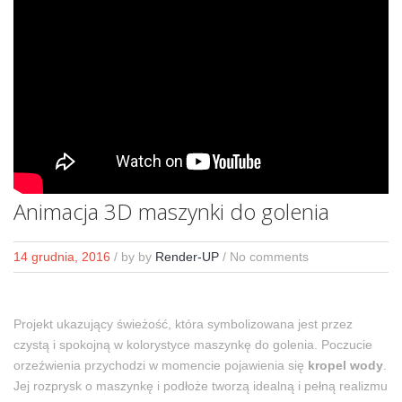
Animacja 3D maszynki do golenia
14 grudnia, 2016
/ by
by
Render-UP
/ No comments
Projekt ukazujący świeżość, która symbolizowana jest przez
czystą i spokojną w kolorystyce maszynkę do golenia. Poczucie
orzeźwienia przychodzi w momencie pojawienia się
kropel wody
.
Jej rozprysk o maszynkę i podłoże tworzą idealną i pełną realizmu