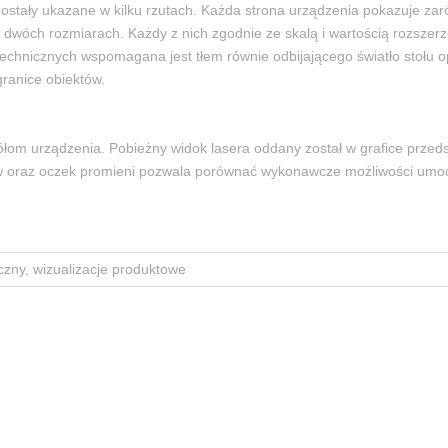
ostały ukazane w kilku rzutach. Każda strona urządzenia pokazuje zar
 dwóch rozmiarach. Każdy z nich zgodnie ze skalą i wartością rozszer
echnicznych wspomagana jest tłem równie odbijającego światło stołu o
granice obiektów.
ółom urządzenia. Pobieżny widok lasera oddany został w grafice przed
serów oraz oczek promieni pozwala porównać wykonawcze możliwości u
yczny, wizualizacje produktowe