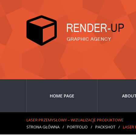
HOME PAGE
ABOUT
LASER PRZEMYSŁOWY – WIZUALIZACJE PRODUKTOWE
STRONA GŁÓWNA
/
PORTFOLIO
/
PACKSHOT
/
LASER