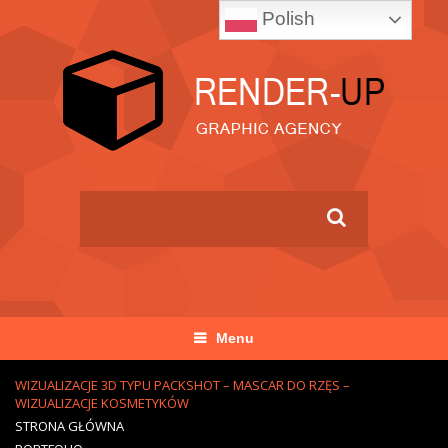
Polish
Menu
WIZUALIZACJE 3D TYPU PACKSHOT – MASCAR DO RZĘS –
WIZUALIZACJE KOSMETYKÓW
STRONA GŁÓWNA