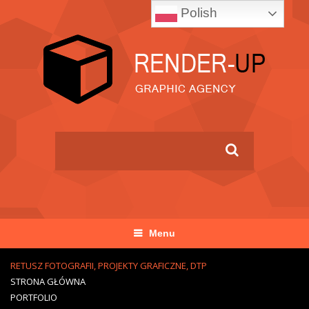
Polish
Menu
RETUSZ FOTOGRAFII, PROJEKTY GRAFICZNE, DTP
STRONA GŁÓWNA
PORTFOLIO