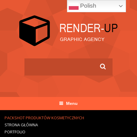
Polish
Menu
PACKSHOT PRODUKTÓW KOSMETYCZNYCH
STRONA GŁÓWNA
PORTFOLIO