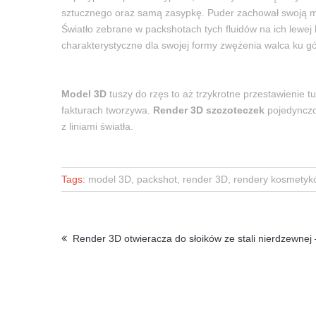
sztucznego oraz samą zasypkę. Puder zachował swoją mi
Światło zebrane w packshotach tych fluidów na ich lewej
charakterystyczne dla swojej formy zwężenia walca ku gó
Model 3D
tuszy do rzęs to aż trzykrotne przestawienie 
fakturach tworzywa.
Render 3D szczoteczek
pojedynczo 
z liniami światła.
Tags:
model 3D, packshot, render 3D, rendery kosmetykó
Render 3D otwieracza do słoików ze stali nierdzewnej