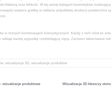
krofakturę oraz lekkość. W tej samej kategorii kosmetyków maskujący
 krawędzi wspiera grafikę w oddaniu połyskliwej struktury powierzchni 
rze.
tuby w różnych kombinacjach kolorystycznych. Każdy z nich niósł ze so
oddaje każdą wypustkę rozdzielającą rzęsy. Zarówno lakierowane tuby 
w, wizualizacja 3D, wizualizacje produktów
 – wizualizacje produktowe
Wizualizacja 3D kleszczy stoma