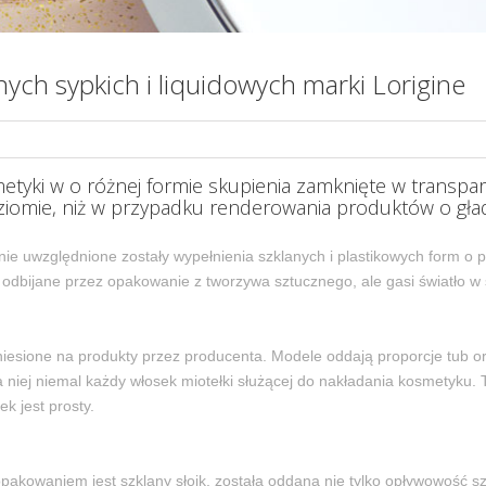
ch sypkich i liquidowych marki Lorigine
tyki w o różnej formie skupienia zamknięte w transpa
ziomie, niż w przypadku renderowania produktów o gła
inie uwzględnione zostały wypełnienia szklanych i plastikowych form 
 odbijane przez opakowanie z tworzywa sztucznego, ale gasi światło w s
iesione na produkty przez producenta. Modele oddają proporcje tub or
a niej niemal każdy włosek miotełki służącej do nakładania kosmetyku.
k jest prosty.
akowaniem jest szklany słoik, została oddana nie tylko opływowość sz