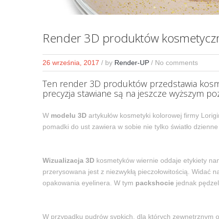
Render 3D produktów kosmetyczny
26 września, 2017
/
by
Render-UP
/ No comments
Ten render 3D produktów przedstawia kosme
precyzja stawiane są na jeszcze wyższym po
W
modelu 3D
artykułów kosmetyki kolorowej firmy Lorig
pomadki do ust zawiera w sobie nie tylko światło dzienne
Wizualizacja 3D
kosmetyków wiernie oddaje etykiety nan
przerysowana jest z niezwykłą pieczołowitością. Widać n
opakowania eyelinera. W tym
packshocie
jednak pędzele
W przypadku pudrów sypkich, dla których zewnętrznym op