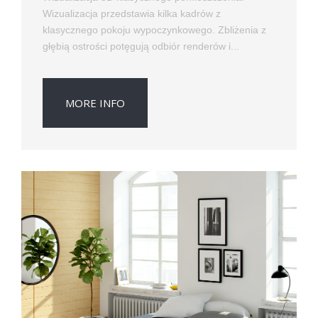
Wizualizacja przedstawia kilka kadrów z
klasycznego pokoju wypoczynkowego. Zbliżenia z
głębią ostrości potęgują odbiór renderów i...
MORE INFO