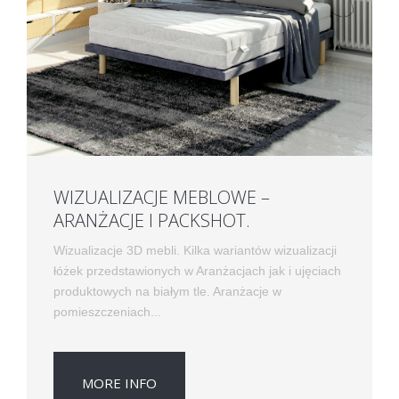
WIZUALIZACJE MEBLOWE –
ARANŻACJE I PACKSHOT.
Wizualizacje 3D mebli. Kilka wariantów wizualizacji
łóżek przedstawionych w Aranżacjach jak i ujęciach
produktowych na białym tle. Aranżacje w
pomieszczeniach...
MORE INFO