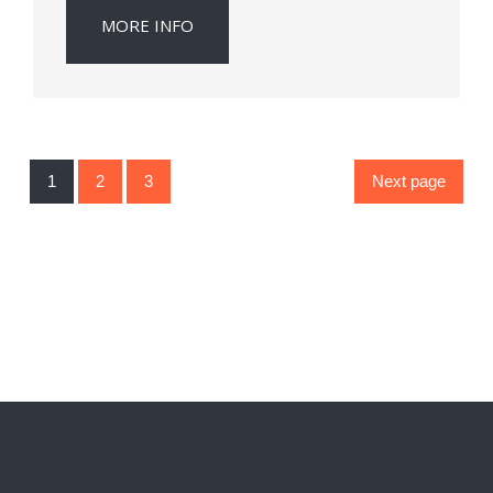
MORE INFO
1
2
3
Next page