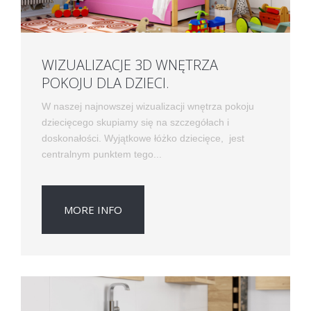
WIZUALIZACJE 3D WNĘTRZA
POKOJU DLA DZIECI.
W naszej najnowszej wizualizacji wnętrza pokoju
dziecięcego skupiamy się na szczegółach i
doskonałości. Wyjątkowe łóżko dziecięce, jest
centralnym punktem tego...
MORE INFO