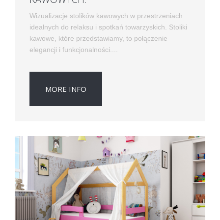
Wizualizacje stolików kawowych w przestrzeniach
idealnych do relaksu i spotkań towarzyskich. Stoliki
kawowe, które przedstawiamy, to połączenie
elegancji i funkcjonalności....
MORE INFO