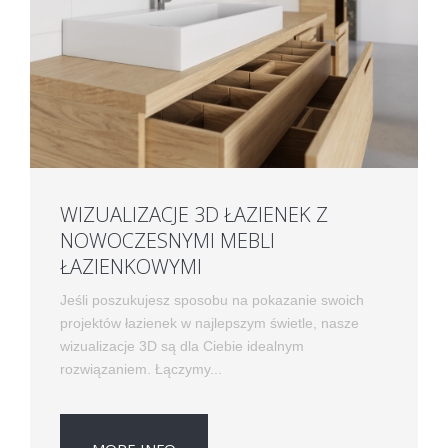
WIZUALIZACJE 3D ŁAZIENEK Z
NOWOCZESNYMI MEBLI
ŁAZIENKOWYMI
Jeśli poszukujesz sposobu na pokazanie swoich
projektów łazienek w najlepszym świetle, nasze
wizualizacje 3D są dla Ciebie idealnym
rozwiązaniem. Łączymy...