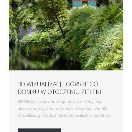
3D WIZUALIZACJE GÓRSKIEGO
DOMKU W OTOCZENIU ZIELENI.
3D Wizualizacja górskiego pejzażu. Góry, las,
piękna realistyczna roślinność to wyróżnia tę 3D
Wizualizację i nadaje jej super realizmu. Staranie...