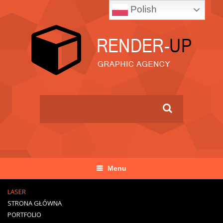
Polish
Menu
LASER
STRONA GŁÓWNA
PORTFOLIO