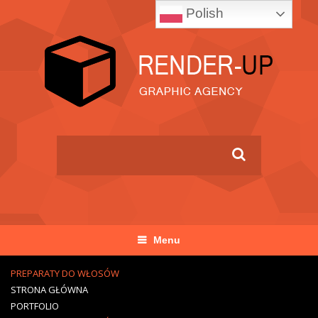
Polish
Menu
PREPARATY DO WŁOSÓW
STRONA GŁÓWNA
PORTFOLIO