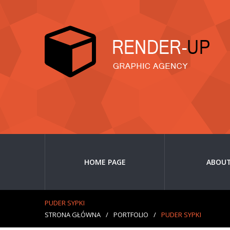
HOME PAGE
ABOUT
PUDER SYPKI
STRONA GŁÓWNA
/
PORTFOLIO
/
PUDER SYPKI