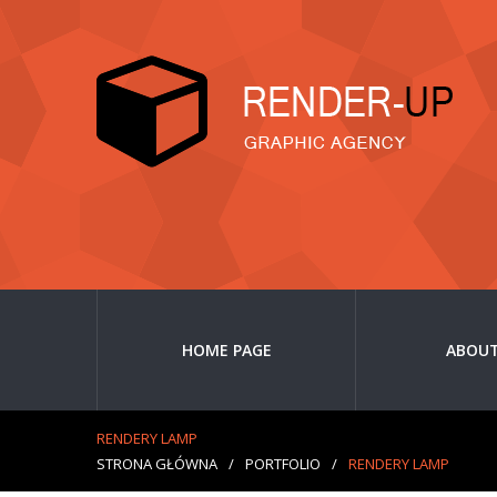
HOME PAGE
ABOUT
RENDERY LAMP
STRONA GŁÓWNA
/
PORTFOLIO
/
RENDERY LAMP