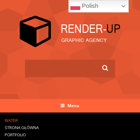
Polish
Menu
WATER
STRONA GŁÓWNA
PORTFOLIO