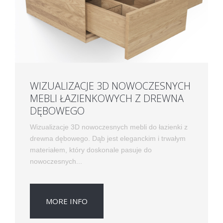
WIZUALIZACJE 3D NOWOCZESNYCH
MEBLI ŁAZIENKOWYCH Z DREWNA
DĘBOWEGO
Wizualizacje 3D nowoczesnych mebli do łazienki z
drewna dębowego. Dąb jest eleganckim i trwałym
materiałem, który doskonale pasuje do
nowoczesnych...
MORE INFO