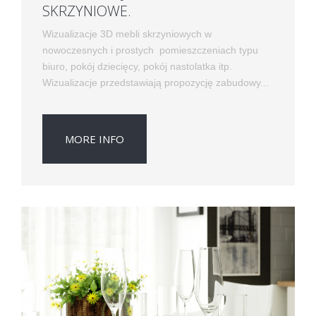
SKRZYNIOWE.
Wizualizacje 3D mebli skrzyniowych w
nowoczesnych i prostych pomieszczeniach typu
biuro, pokój dziecięcy, pokój nastolatka itp.
Wizualizacje przedstawiają propozycję zabudowy...
MORE INFO