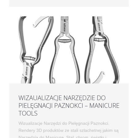
WIZAUALIZACJE NARZĘDZIE DO
PIELĘGNACJI PAZNOKCI – MANICURE
TOOLS
Wizualizacje Narzędzi do Pielęgnacji Paznokci.
Rendery 3D produktów ze stali szlachetnej jakim są
Narzędzia do Manicure. Stal, chrom, światło i...