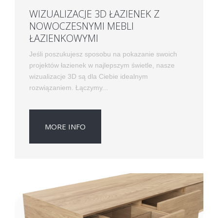
WIZUALIZACJE 3D ŁAZIENEK Z
NOWOCZESNYMI MEBLI
ŁAZIENKOWYMI
Jeśli poszukujesz sposobu na pokazanie swoich
projektów łazienek w najlepszym świetle, nasze
wizualizacje 3D są dla Ciebie idealnym
rozwiązaniem. Łączymy...
MORE INFO