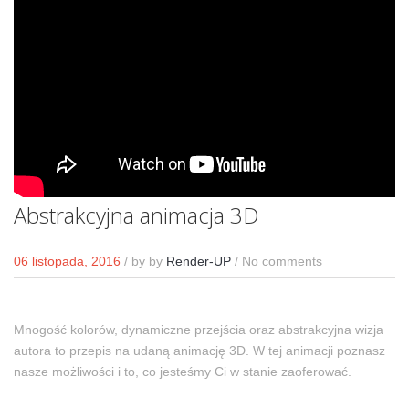
Abstrakcyjna animacja 3D
06 listopada, 2016
/ by
by
Render-UP
/ No comments
Mnogość kolorów, dynamiczne przejścia oraz abstrakcyjna wizja
autora to przepis na udaną animację 3D. W tej animacji poznasz
nasze możliwości i to, co jesteśmy Ci w stanie zaoferować.