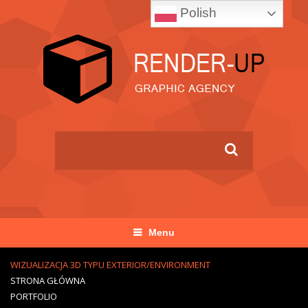
Polish
Menu
WIZUALIZACJA 3D TYPU EXTERIOR/ENVIRONMENT
STRONA GŁÓWNA
PORTFOLIO