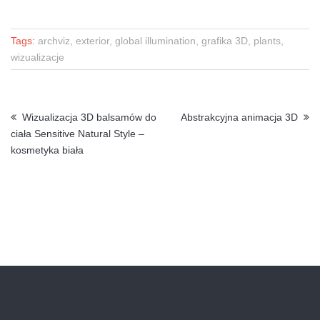
Tags:
archviz, exterior, global illumination, grafika 3D, plants,
wizualizacje
Wizualizacja 3D balsamów do
Abstrakcyjna animacja 3D
ciała Sensitive Natural Style –
kosmetyka biała