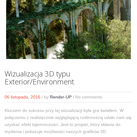
Wizualizacja 3D typu
Exterior/Environment
06 listopada, 2016
/
by
Render-UP
/ No comments
Kluczem do sukcesu przy tej wizualizacji była gra światłem. W
połączeniu z realistycznie wyglądającą roślinnością udało nam się
uzyskać efekt tajemniczości. Jest to projekt, który skłania do
myślenia i pokazuje możliwości naszych grafików 3D.