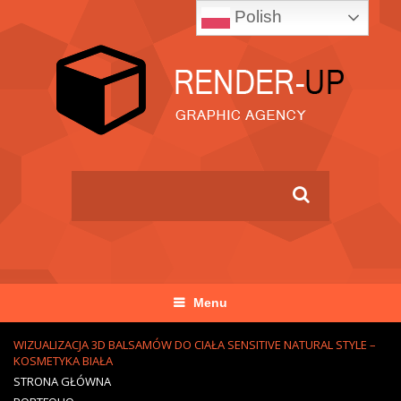
Polish
Menu
WIZUALIZACJA 3D BALSAMÓW DO CIAŁA SENSITIVE NATURAL STYLE –
KOSMETYKA BIAŁA
STRONA GŁÓWNA