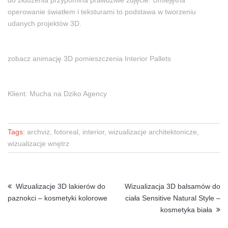
do złudzenia przypomina prawdziwe zdjęcie. Umiejętna
operowanie światłem i teksturami to podstawa w tworzeniu
udanych projektów 3D.
zobacz animację 3D pomieszczenia Interior Pallets
Klient:
Mucha na Dziko
Agency
Tags:
archviz, fotoreal, interior, wizualizacje architektonicze,
wizualizacje wnętrz
Wizualizacje 3D lakierów do
Wizualizacja 3D balsamów do
paznokci – kosmetyki kolorowe
ciała Sensitive Natural Style –
kosmetyka biała