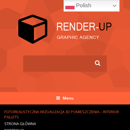
Polish
Menu
FOTOREALISTYCZNA WIZUALIZACJA 3D POMIESZCZENIA – INTERIOR
PALLETS
STRONA GŁÓWNA