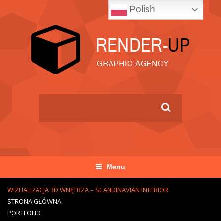
Polish
Menu
WIZUALIZACJA 3D WNĘTRZA – SCANDINAVIAN INTERIOR
STRONA GŁÓWNA
PORTFOLIO