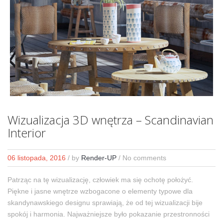
Wizualizacja 3D wnętrza – Scandinavian
Interior
06 listopada, 2016
/
by
Render-UP
/ No comments
Patrząc na tę wizualizację, człowiek ma się ochotę położyć.
Piękne i jasne wnętrze wzbogacone o elementy typowe dla
skandynawskiego designu sprawiają, że od tej wizualizacji bije
spokój i harmonia. Najważniejsze było pokazanie przestronności