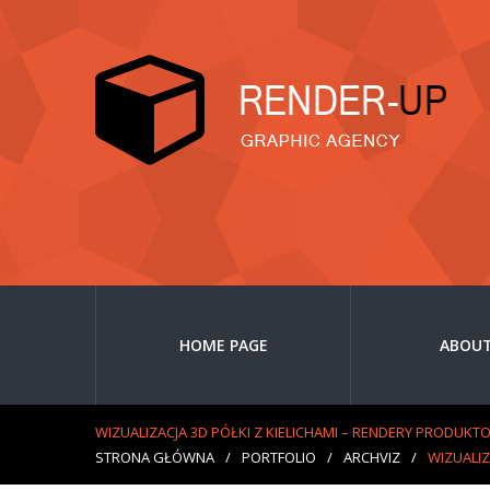
HOME PAGE
ABOUT
WIZUALIZACJA 3D PÓŁKI Z KIELICHAMI – RENDERY PRODUKT
STRONA GŁÓWNA
/
PORTFOLIO
/
ARCHVIZ
/
WIZUALIZ