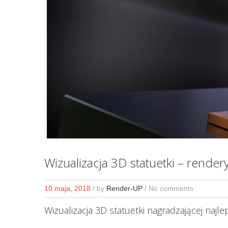
Wizualizacja 3D statuetki – rende
10 maja, 2018
/
by
Render-UP
/ No comments
Wizualizacja 3D statuetki nagradzającej naj