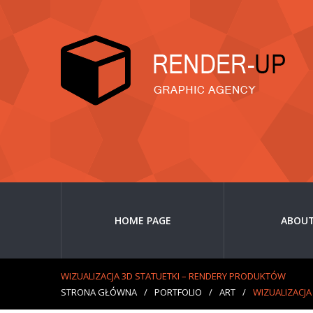
HOME PAGE
ABOUT
WIZUALIZACJA 3D STATUETKI – RENDERY PRODUKTÓW
STRONA GŁÓWNA
/
PORTFOLIO
/
ART
/
WIZUALIZACJA