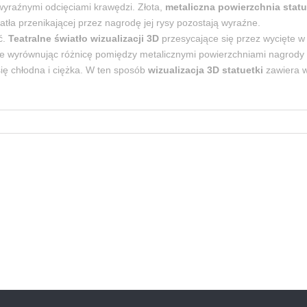
wyraźnymi odcięciami krawędzi. Złota,
metaliczna powierzchnia statu
atła przenikającej przez nagrodę jej rysy pozostają wyraźne.
ć.
Teatralne światło
wizualizacji 3D
przesycające się przez wycięte w 
e wyrównując różnicę pomiędzy metalicznymi powierzchniami nagrody i
ię chłodna i ciężka. W ten sposób
wizualizacja 3D statuetki
zawiera w 