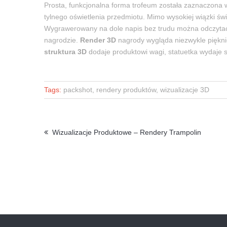
Prosta, funkcjonalna forma trofeum została zaznaczona 
tylnego oświetlenia przedmiotu. Mimo wysokiej wiązki świ
Wygrawerowany na dole napis bez trudu można odczyta
nagrodzie.
Render 3D
nagrody wygląda niezwykle piękni
struktura 3D
dodaje produktowi wagi, statuetka wydaje s
Tags:
packshot, rendery produktów, wizualizacje 3D
Wizualizacje Produktowe – Rendery Trampolin