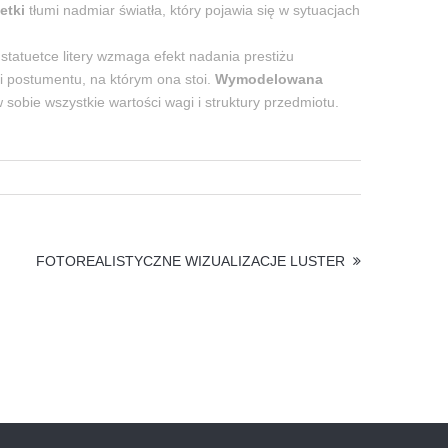
etki
tłumi nadmiar światła, który pojawia się w sytuacjach
statuetce litery wzmaga efekt nadania prestiżu
 postumentu, na którym ona stoi.
Wymodelowana
sobie wszystkie wartości wagi i struktury przedmiotu.
FOTOREALISTYCZNE WIZUALIZACJE LUSTER