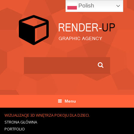
Polish
Menu
WIZUALIZACJE 3D WNĘTRZA POKOJU DLA DZIECI.
STRONA GŁÓWNA
PORTFOLIO