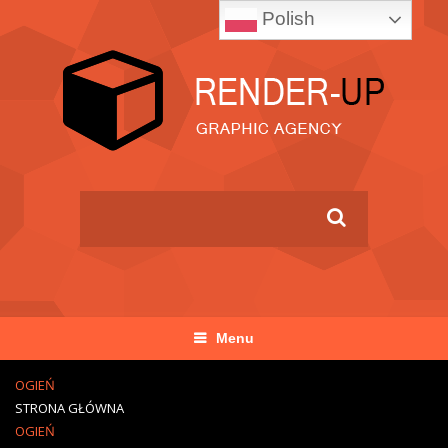
Polish
Menu
OGIEŃ
STRONA GŁÓWNA
OGIEŃ