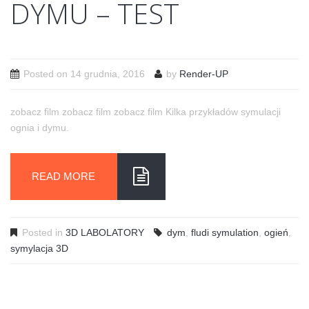
DYMU – TEST
Posted on
14 grudnia, 2016
by
Render-UP
zobacz film zobacz film zobacz film Kilka przykładów symulacji
ognia i dymu.
READ MORE
Posted in
3D LABOLATORY
dym
,
fludi symulation
,
ogień
,
symylacja 3D