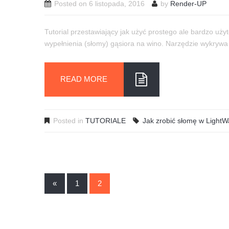
Posted on
6 listopada, 2016
by
Render-UP
Tutorial przestawiający jak użyć prostego ale bardzo uż
wypełnienia (słomy) gąsiora na wino. Narzędzie wykrywa k
READ MORE
Posted in
TUTORIALE
Jak zrobić słomę w Light
PAGES:
«
1
2