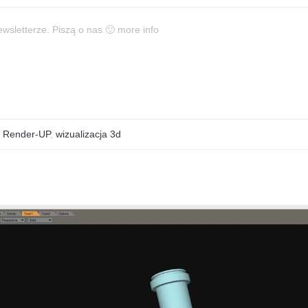
wsletterze. Piszą o nas 🙂 more info
,
Render-UP
,
wizualizacja 3d