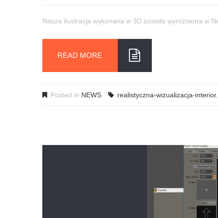
Nasza ilustracja wykonana w 3D została wyróżniona w Ne
READ MORE
Posted in
NEWS
realistyczna-wizualizacja-interior