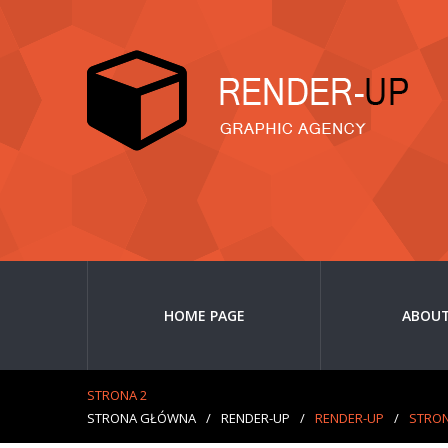
HOME PAGE
ABOUT
STRONA 2
STRONA GŁÓWNA
/
RENDER-UP
/
RENDER-UP
/
STRON