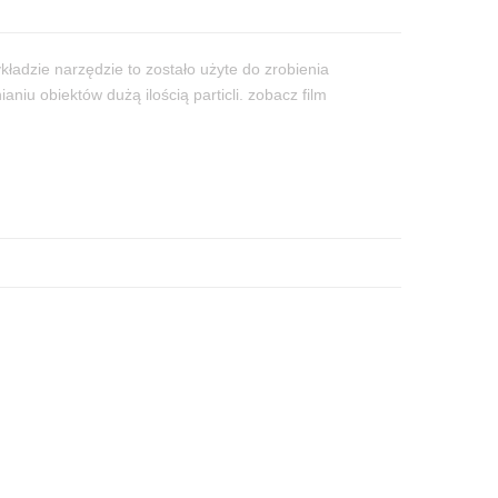
ładzie narzędzie to zostało użyte do zrobienia
iu obiektów dużą ilością particli. zobacz film