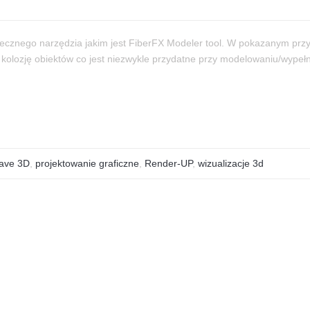
ytecznego narzędzia jakim jest FiberFX Modeler tool. W pokazanym przyk
olozję obiektów co jest niezwykle przydatne przy modelowaniu/wypełnian
Wave 3D
,
projektowanie graficzne
,
Render-UP
,
wizualizacje 3d