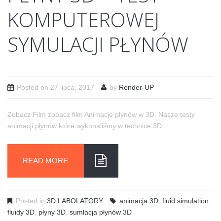
KOMPUTEROWEJ
SYMULACJI PŁYNÓW
Posted on
27 lipca, 2017
by
Render-UP
Zobacz Film zobacz film Animacje płynów w 3D. Nasze testy
animacji płynów które wykonaliśmy w technice 3D.
READ MORE
Posted in
3D LABOLATORY
animacja 3D
,
fluid simulation
,
fluidy 3D
,
płyny 3D
,
sumlacja płynów 3D