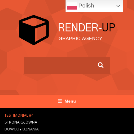
Polish
Menu
TESTIMONIAL #4
STRONA GŁÓWNA
DOWODY UZNANIA