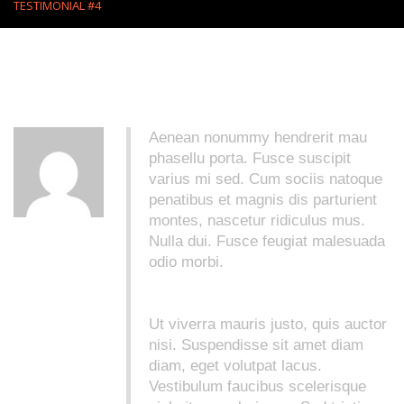
TESTIMONIAL #4
Aenean nonummy hendrerit mau
phasellu porta. Fusce suscipit
varius mi sed. Cum sociis natoque
penatibus et magnis dis parturient
montes, nascetur ridiculus mus.
Nulla dui. Fusce feugiat malesuada
odio morbi.
Ut viverra mauris justo, quis auctor
nisi. Suspendisse sit amet diam
diam, eget volutpat lacus.
Vestibulum faucibus scelerisque