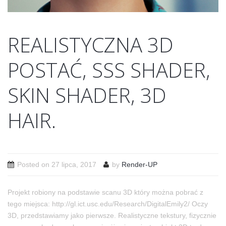
REALISTYCZNA 3D
POSTAĆ, SSS SHADER,
SKIN SHADER, 3D
HAIR.
Posted on
27 lipca, 2017
by
Render-UP
Projekt robiony na podstawie scanu 3D który można pobrać z
tego miejsca: http://gl.ict.usc.edu/Research/DigitalEmily2/ Oczy
3D, przedstawiamy jako pierwsze. Realistyczne tekstury, fizycznie