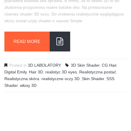
poprawna budowa oka sprawia, iż mimo, że to obiekt 3D to do
złudzenia przypomina realne ludzkie oko. Na printscreanie
również shader 3D oczu. Do zrobienia realistycznie wyglądającej
skóry został użyty shader o nazwie Simple
READ MORE
Posted in
3D LABOLATORY
3D Skin Shader
,
CG Hair
,
Digital Emily
,
Hair 3D
,
realistyc 3D eyes
,
Realistyczna postać
,
Realistyczna skóra
,
realistyczne oczy 3D
,
Skin Shader
,
SSS
Shader
,
włosy 3D