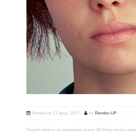
Posted on
27 lipca, 2017
by
Render-UP
Projekt robiony na podstawie scanu 3D który można pobr