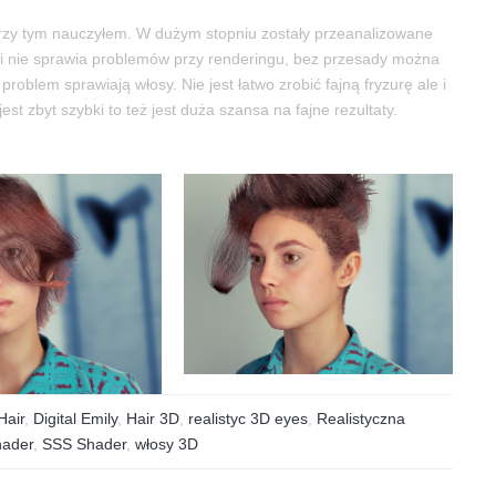
przy tym nauczyłem. W dużym stopniu zostały przeanalizowane
 i nie sprawia problemów przy renderingu, bez przesady można
roblem sprawiają włosy. Nie jest łatwo zrobić fajną fryzurę ale i
st zbyt szybki to też jest duża szansa na fajne rezultaty.
Hair
,
Digital Emily
,
Hair 3D
,
realistyc 3D eyes
,
Realistyczna
hader
,
SSS Shader
,
włosy 3D