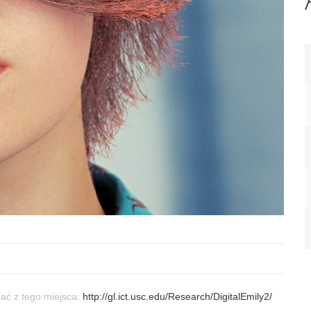
ać z tego miejsca:
http://gl.ict.usc.edu/Research/DigitalEmily2/