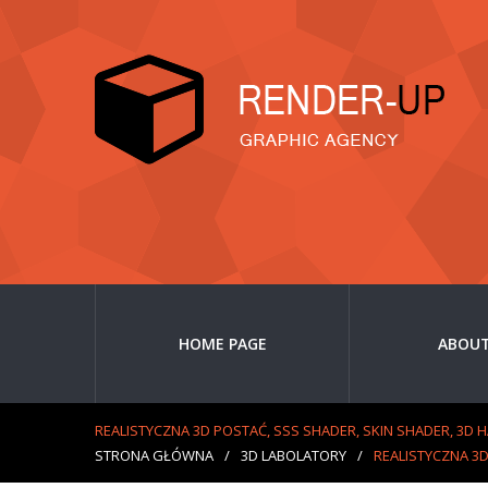
HOME PAGE
ABOUT
REALISTYCZNA 3D POSTAĆ, SSS SHADER, SKIN SHADER, 3D H
STRONA GŁÓWNA
/
3D LABOLATORY
/
REALISTYCZNA 3D