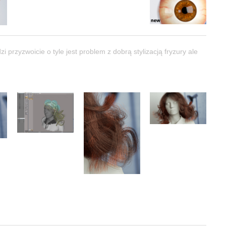
 przyzwoicie o tyle jest problem z dobrą stylizacją fryzury ale