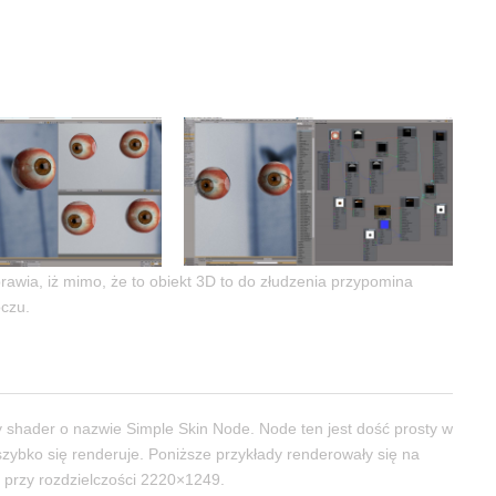
rawia, iż mimo, że to obiekt 3D to do złudzenia przypomina
oczu.
ty shader o nazwie Simple Skin Node. Node ten jest dość prosty w
 szybko się renderuje. Poniższe przykłady renderowały się na
 przy rozdzielczości 2220×1249.