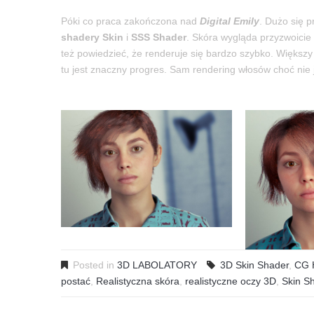
Póki co praca zakończona nad
Digital Emily
. Dużo się 
shadery Skin
i
SSS Shader
. Skóra wygląda przyzwoicie
też powiedzieć, że renderuje się bardzo szybko. Większy p
tu jest znaczny progres. Sam rendering włosów choć nie je
Posted in
3D LABOLATORY
3D Skin Shader
,
CG 
postać
,
Realistyczna skóra
,
realistyczne oczy 3D
,
Skin S