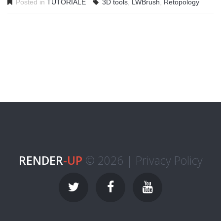
Posted in
TUTORIALE
3D tools
,
LWBrush
,
Retopology
RENDER
-UP
© 2026 |
Privacy Policy