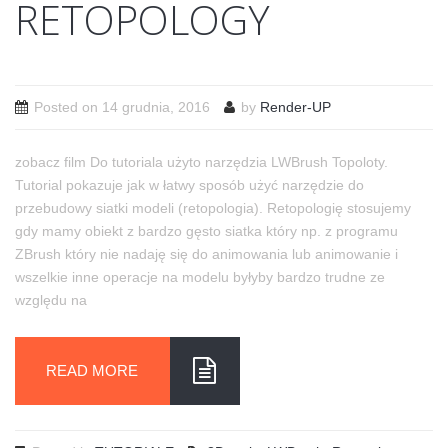
RETOPOLOGY
Posted on
14 grudnia, 2016
by
Render-UP
zobacz film Do tutoriala użyto narzędzia LWBrush Topoloty.
Tutorial pokazuje jak w łatwy sposób użyć narzędzie do
przebudowy siatki modeli (retopologia). Retopologię stosujemy
gdy mamy obiekt z bardzo gęsto siatka który np. z programu
ZBrush który nie nadaję się do animowania lub animowanie i
wszelkie inne operacje na modelu byłyby bardzo trudne ze
względu na
READ MORE