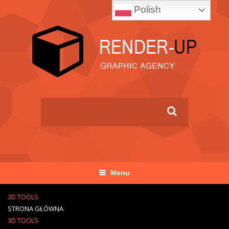
Polish
Menu
3D TOOLS
STRONA GŁÓWNA
3D TOOLS