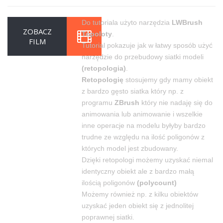
Do tutoriala użyto narzędzia
LWBrush
ZOBACZ
Topoloty
.
FILM
Tutorial pokazuje jak w łatwy sposób użyć
narzędzie do przebudowy siatki modeli
(retopologia)
.
Retopologię
stosujemy gdy mamy obiekt
z bardzo gęsto siatka który np. z
programu
ZBrush
który nie nadaję się do
animowania lub animowanie i wszelkie
inne operacje na modelu byłyby bardzo
trudne ze względu na ilość poligonów z
których model jest zbudowany.
Dzięki retopologi możemy uzyskać niemal
identyczny obiekt ale z bardzo małą
ilością poligonów
(polycount)
Możemy również np. z kilku obiektów
uzyskać jeden obiekt się z jednolitej
poprawnej siatki.