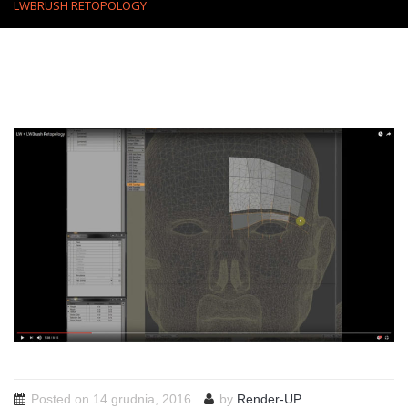
LWBRUSH RETOPOLOGY
Posted on
14 grudnia, 2016
by
Render-UP