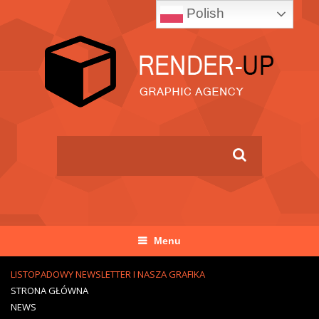
Polish
Menu
LISTOPADOWY NEWSLETTER I NASZA GRAFIKA
STRONA GŁÓWNA
NEWS