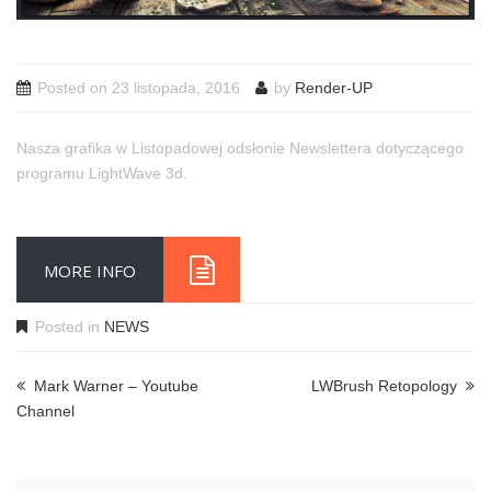
Posted on
23 listopada, 2016
by
Render-UP
Nasza grafika w Listopadowej odsłonie Newslettera dotyczącego
programu LightWave 3d.
MORE INFO
Posted in
NEWS
Mark Warner – Youtube
LWBrush Retopology
Channel