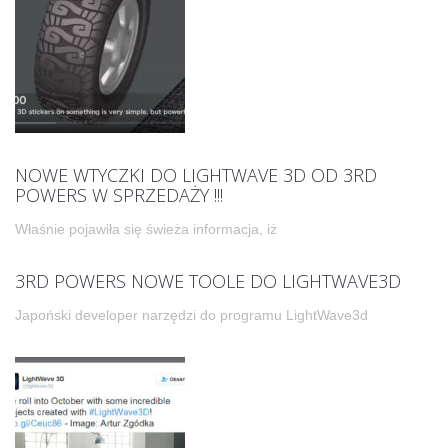
NOWE WTYCZKI DO LIGHTWAVE 3D OD 3RD
POWERS W SPRZEDAŻY !!!
Właśnie pojawiła się świeża informacja, iż
3RD POWERS NOWE TOOLE DO LIGHTWAVE3D
Japoński developer narzędzi do programu LightWave3d