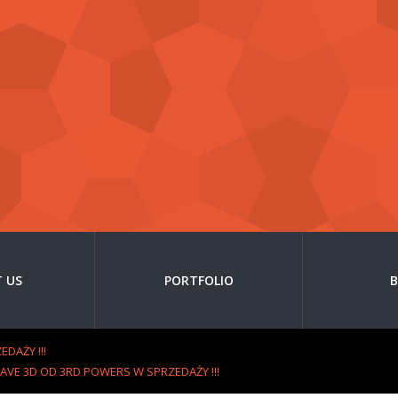
 US
PORTFOLIO
DAŻY !!!
VE 3D OD 3RD POWERS W SPRZEDAŻY !!!