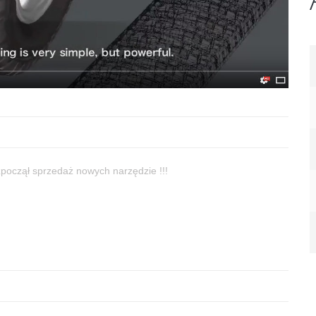
zpoczął sprzedaż nowych narzędzie !!!