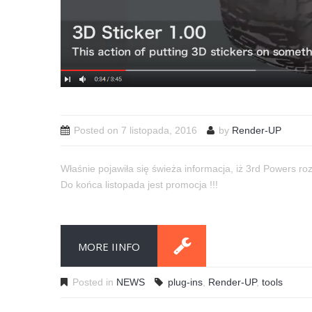
Posted on
7 listopada, 2016
by
Render-UP
Właśnie pojawiła się świeża informacja, iż 3rd Powers ro
Do końca listopada jest promocja !!!
MORE IINFO
Posted in
NEWS
plug-ins
,
Render-UP
,
tools