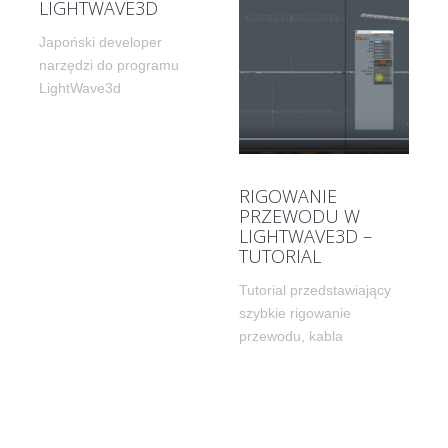
LIGHTWAVE3D
Japoński developer
narzędzi do programu
LightWave3d
RIGOWANIE
PRZEWODU W
LIGHTWAVE3D –
TUTORIAL
Tutorial przedstawiający
szybkie rigowanie
przewodu, kabla