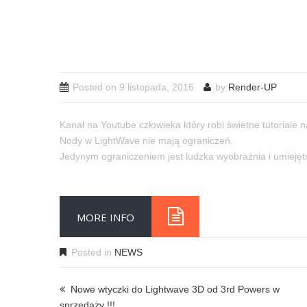
Posted on
9 listopada, 2016
by
Render-UP
Kanał na Youtube człowieka który robi świetne tutoriale 
Nody w LightWave nie mają ograniczeń.
Jedynym ograniczeniem jest ludzka wyobraźnia i umiejęt
MORE INFO
Posted in
NEWS
Nowe wtyczki do Lightwave 3D od 3rd Powers w
sprzedaży !!!