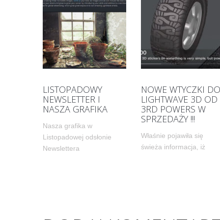
LISTOPADOWY
NOWE WTYCZKI D
NEWSLETTER I
LIGHTWAVE 3D OD
NASZA GRAFIKA
3RD POWERS W
SPRZEDAŻY !!!
Nasza grafika w
Właśnie pojawiła się
Listopadowej odsłonie
świeża informacja, iż
Newslettera