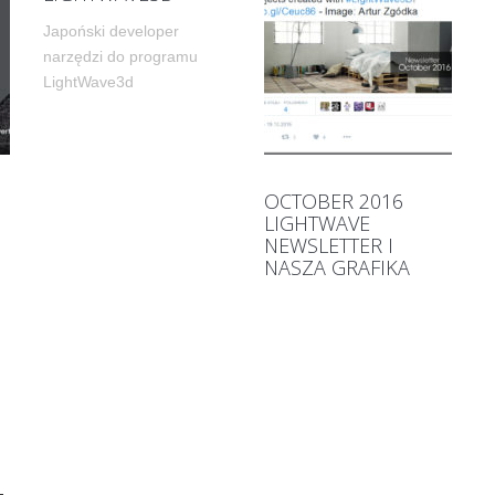
Japoński developer
narzędzi do programu
LightWave3d
O
OCTOBER 2016
LIGHTWAVE
NEWSLETTER I
NASZA GRAFIKA