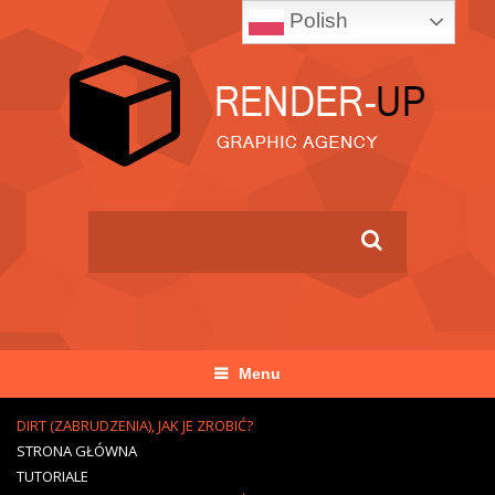
Polish
Menu
DIRT (ZABRUDZENIA), JAK JE ZROBIĆ?
STRONA GŁÓWNA
TUTORIALE