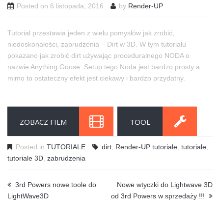
Posted on
6 listopada, 2016
by
Render-UP
Tutorial przestawia jeden z wielu pomysłów jak zrobić,
niedoskonałości, zabrudzenia – Dirt w 3D. W tym tutorialu
pokazano jak zrobić dirt używając proceduralnego NODA o
nazwie Anything Goose. Setup tego Noda jest bardzo prosty a
mimo to ostateczny efekt jest ciekawy i bardzo przydatny.
ZOBACZ FILM
TOOL
Posted in
TUTORIALE
dirt
,
Render-UP tutoriale
,
tutoriale
,
tutoriale 3D
,
zabrudzenia
3rd Powers nowe toole do
Nowe wtyczki do Lightwave 3D
LightWave3D
od 3rd Powers w sprzedaży !!!