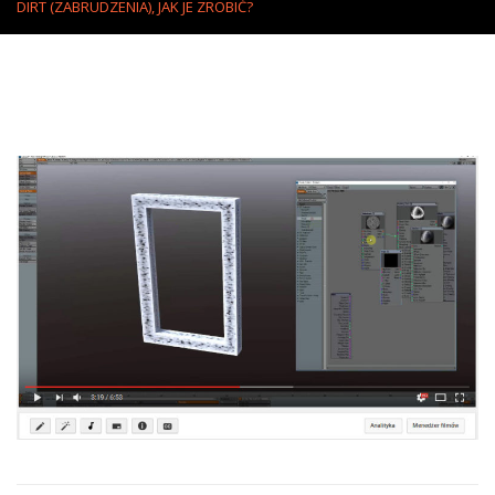
DIRT (ZABRUDZENIA), JAK JE ZROBIĆ?