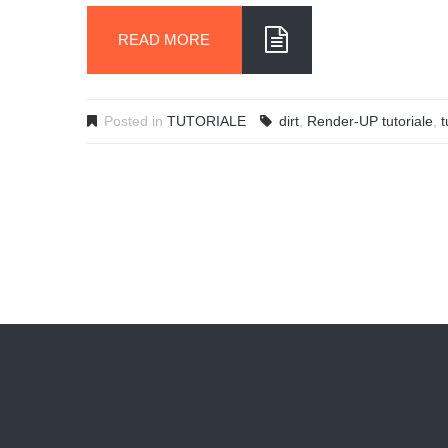
READ MORE
Posted in
TUTORIALE
dirt
,
Render-UP tutoriale
,
t