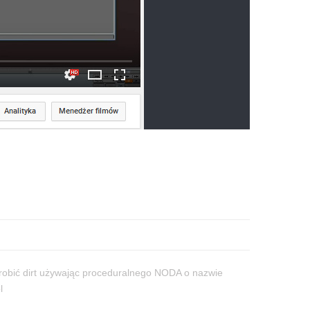
 zrobić dirt używając proceduralnego NODA o nazwie
l