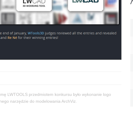
firmę LWTOOLS przedmiotem konkursu było wykonanie logo
nego narzędzie do modelowania ArchViz.