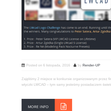
Posted on
6 listopada, 2016
by
Render-UP
Zajęliśmy 2 miejsce w konkursie organizowanym przez 
wtyczki LWCAD – tym samy jesteśmy posiadaczem świet
MORE INFO