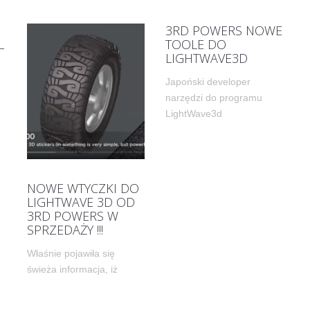
3RD POWERS NOWE
L
TOOLE DO
LIGHTWAVE3D
Japoński developer
narzędzi do programu
LightWave3d
NOWE WTYCZKI DO
LIGHTWAVE 3D OD
3RD POWERS W
SPRZEDAŻY !!!
Właśnie pojawiła się
świeża informacja, iż