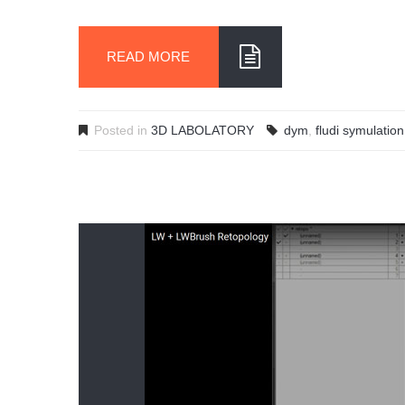
READ MORE
Posted in
3D LABOLATORY
dym
,
fludi symulation