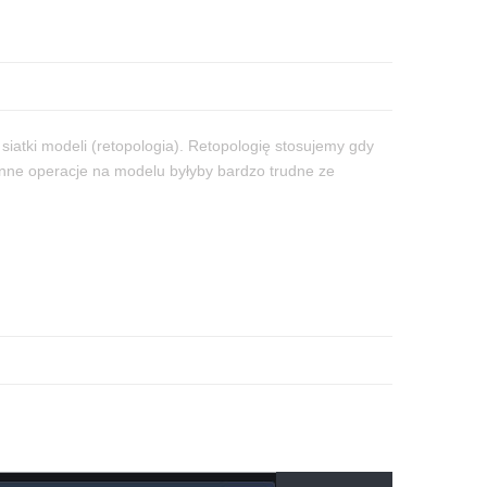
siatki modeli (retopologia). Retopologię stosujemy gdy
inne operacje na modelu byłyby bardzo trudne ze