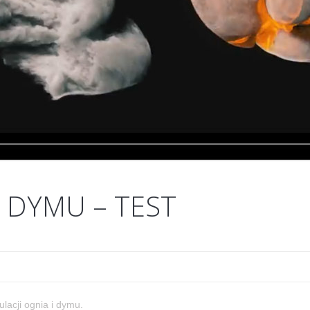
I DYMU – TEST
lacji ognia i dymu.