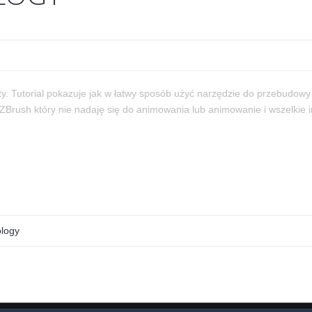
y. Tutorial pokazuje jak w łatwy sposób użyć narzędzie do przebudowy 
 ZBrush który nie nadaję się do animowania lub animowanie i wszelkie 
logy