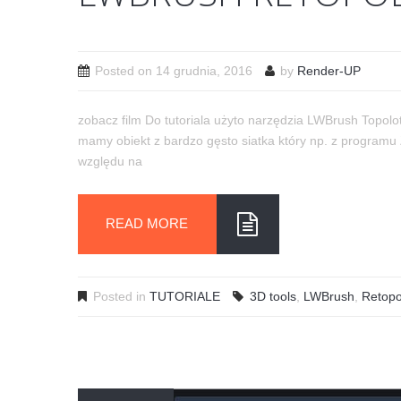
Posted on
14 grudnia, 2016
by
Render-UP
zobacz film Do tutoriala użyto narzędzia LWBrush Topolot
mamy obiekt z bardzo gęsto siatka który np. z programu
względu na
READ MORE
Posted in
TUTORIALE
3D tools
,
LWBrush
,
Retopo