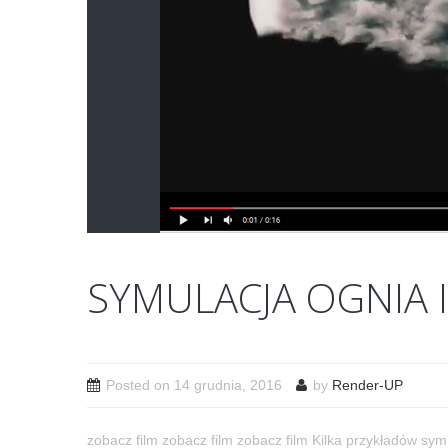
SYMULACJA OGNIA 
Posted on
14 grudnia, 2016
by
Render-UP
zobacz film zobacz film zobacz film Kilka przykładów symu